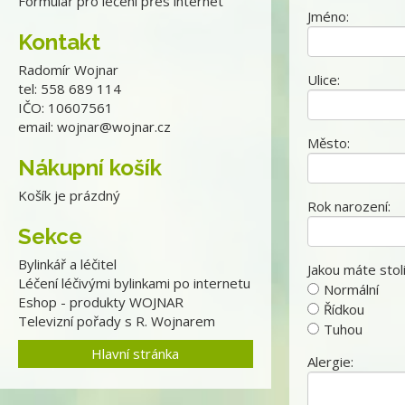
Formulář pro léčení přes internet
Jméno:
Kontakt
Radomír Wojnar
Ulice:
tel: 558 689 114
IČO: 10607561
email:
wojnar@wojnar.cz
Město:
Nákupní košík
Košík je prázdný
Rok narození:
Sekce
Bylinkář a léčitel
Jakou máte stoli
Léčení léčivými bylinkami po internetu
Normální
Eshop - produkty WOJNAR
Řídkou
Televizní pořady s R. Wojnarem
Tuhou
Hlavní stránka
Alergie: