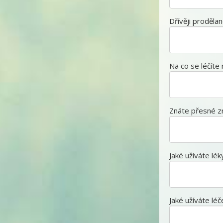
Dřívěji proděla
Na co se léčíte 
Znáte přesné zn
Jaké užíváte lék
Jaké užíváte lé