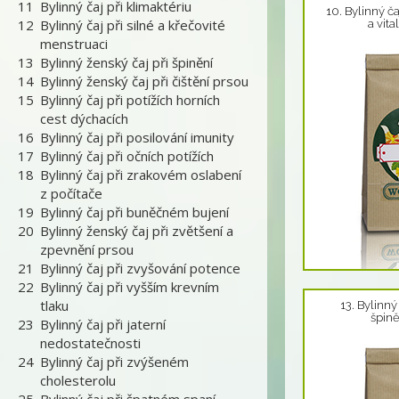
11
Bylinný čaj při klimaktériu
10. Bylinný č
12
Bylinný čaj při silné a křečovité
a vita
menstruaci
13
Bylinný ženský čaj při špinění
14
Bylinný ženský čaj při čištění prsou
15
Bylinný čaj při potížích horních
cest dýchacích
16
Bylinný čaj při posilování imunity
17
Bylinný čaj při očních potížích
18
Bylinný čaj při zrakovém oslabení
z počítače
19
Bylinný čaj při buněčném bujení
20
Bylinný ženský čaj při zvětšení a
zpevnění prsou
21
Bylinný čaj při zvyšování potence
Detail produktu
22
Bylinný čaj při vyšším krevním
tlaku
13. Bylinný
špině
23
Bylinný čaj při jaterní
nedostatečnosti
24
Bylinný čaj při zvýšeném
cholesterolu