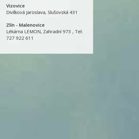
Vizovice
Divílková Jaroslava
,
Slušovská 431
Zlín - Malenovice
Lékárna LEMON
,
Zahradní 973 , Tel:
727 922 611