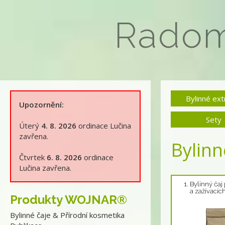
Rado
Bylinné ext
Upozornění:
Sety
Úterý
4. 8. 2026
ordinace Lučina
zavřena.
Bylinn
Čtvrtek
6. 8. 2026
ordinace
Lučina zavřena.
1. Bylinný čaj
a zažívacích
Produkty WOJNAR®
Bylinné čaje & Přírodní kosmetika