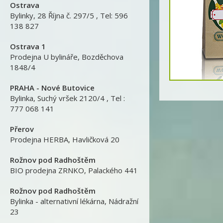
Ostrava
Bylinky
,
28 Října č. 297/5 , Tel: 596
138 827
Ostrava 1
Prodejna U bylináře
,
Bozděchova
1848/4
Detail produktu
PRAHA - Nové Butovice
Bylinka
,
Suchý vršek 2120/4 , Tel :
777 068 141
Přerov
Prodejna HERBA
,
Havličková 20
Rožnov pod Radhoštěm
BIO prodejna ZRNKO
,
Palackého 441
Rožnov pod Radhoštěm
Bylinka - alternativní lékárna
,
Nádražní
23