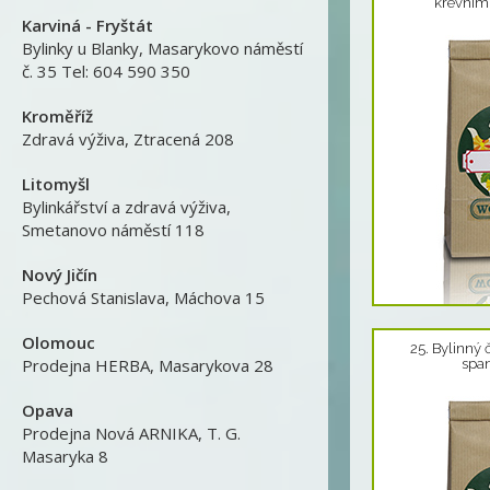
krevním 
Karviná - Fryštát
Bylinky u Blanky
,
Masarykovo náměstí
č. 35 Tel: 604 590 350
Kroměříž
Zdravá výživa
,
Ztracená 208
Litomyšl
Bylinkářství a zdravá výživa
,
Smetanovo náměstí 118
Nový Jičín
Pechová Stanislava
,
Máchova 15
Detail produktu
Olomouc
25. Bylinný 
Prodejna HERBA
,
Masarykova 28
span
Opava
Prodejna Nová ARNIKA
,
T. G.
Masaryka 8