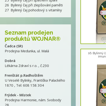
25
Bylinný čaj při špatném spaní
26
Bylinný čaj při zlepšování paměti
27
Bylinný čaj pohodový s vitamíny
Seznam prodejen
produktů WOJNAR®
Čadca (SR)
Detail produktu
Prodejna Medunka
,
ul. Malá
16. Bylinný č
imuni
Dobrá
Lékárna Zdraví s r.o.
,
č.230
Frenštát p.Radhoštěm
U Veselé Bylinky
,
Františka Palackého
1870 , Tel: 608 158 304
Frýdek - Místek
Prodejna Harmonie
,
nám. Svobody
28