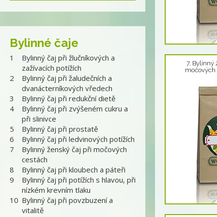
Bylinné čaje
Detail produktu
1
Bylinný čaj při žlučníkových a
7. Bylinný 
zažívacích potížích
močových 
2
Bylinný čaj při žaludečních a
dvanácterníkových vředech
3
Bylinný čaj při redukční dietě
4
Bylinný čaj při zvýšeném cukru a
při slinivce
5
Bylinný čaj při prostatě
6
Bylinný čaj při ledvinových potížích
7
Bylinný ženský čaj při močových
cestách
8
Bylinný čaj při kloubech a páteři
9
Bylinný čaj při potížích s hlavou, při
nízkém krevním tlaku
10
Bylinný čaj při povzbuzení a
vitalitě
Detail produktu