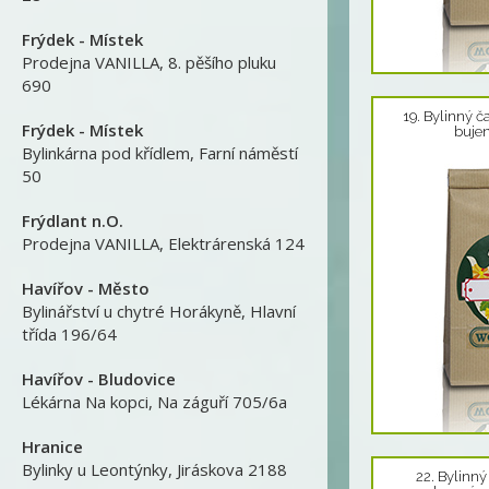
Frýdek - Místek
Prodejna VANILLA
,
8. pěšího pluku
690
Detail produktu
19. Bylinný 
Frýdek - Místek
bujen
Bylinkárna pod křídlem
,
Farní náměstí
50
Frýdlant n.O.
Prodejna VANILLA
,
Elektrárenská 124
Havířov - Město
Bylinářství u chytré Horákyně
,
Hlavní
třída 196/64
Havířov - Bludovice
Lékárna Na kopci
,
Na záguří 705/6a
Hranice
Detail produktu
Bylinky u Leontýnky
,
Jiráskova 2188
22. Bylinný