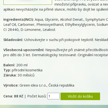
množství přípravku, ovázat a ne
aplikaci nevycházejte na přímé slunce, mohlo by dojít ke spálení
Ingredients(INCI):
Aqua, Glycerin, Alcohol Denat., Symphytum Of
Leaf Oil, Carbomer, Phenoxyethanol, Ethylhexylglycerin, Sodiu
CI 28440, D-Limonene, Linalool.
Skladování:
Uchovávejte v suchu při pokojové teplotě. Nesklad
Všeobecná upozornění:
Nepoužívejte při známé přecitlivělosti
pro děti do 3 let. Dermatologicky testované. Originální receptur
Balení:
200 ml
Typ:
přírodní kosmetika
Záruka:
30 měsíců
Výrobce:
Green idea s.r.o., Česká republika
Cena: 88 Kč
| Počet kusů:
Vložit do košíku