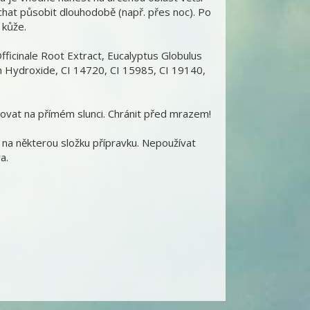
chat působit dlouhodobě (např. přes noc). Po
 kůže.
ficinale Root Extract, Eucalyptus Globulus
m Hydroxide, CI 14720, CI 15985, CI 19140,
ovat na přímém slunci. Chránit před mrazem!
 na některou složku přípravku. Nepoužívat
a.