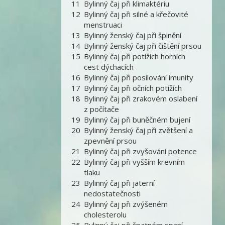
11
Bylinný čaj při klimaktériu
12
Bylinný čaj při silné a křečovité
menstruaci
13
Bylinný ženský čaj při špinění
14
Bylinný ženský čaj při čištění prsou
15
Bylinný čaj při potížích horních
cest dýchacích
16
Bylinný čaj při posilování imunity
17
Bylinný čaj při očních potížích
18
Bylinný čaj při zrakovém oslabení
z počítače
19
Bylinný čaj při buněčném bujení
20
Bylinný ženský čaj při zvětšení a
zpevnění prsou
21
Bylinný čaj při zvyšování potence
22
Bylinný čaj při vyšším krevním
tlaku
23
Bylinný čaj při jaterní
nedostatečnosti
24
Bylinný čaj při zvýšeném
cholesterolu