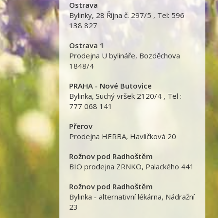
Ostrava
Bylinky
,
28 Října č. 297/5 , Tel: 596
138 827
Ostrava 1
Prodejna U bylináře
,
Bozděchova
1848/4
PRAHA - Nové Butovice
Bylinka
,
Suchý vršek 2120/4 , Tel :
777 068 141
Přerov
Prodejna HERBA
,
Havličková 20
Rožnov pod Radhoštěm
BIO prodejna ZRNKO
,
Palackého 441
Rožnov pod Radhoštěm
Bylinka - alternativní lékárna
,
Nádražní
23