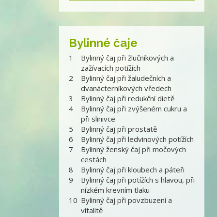
Bylinné čaje
1
Bylinný čaj při žlučníkových a
zažívacích potížích
2
Bylinný čaj při žaludečních a
dvanácterníkových vředech
3
Bylinný čaj při redukční dietě
4
Bylinný čaj při zvýšeném cukru a
při slinivce
5
Bylinný čaj při prostatě
6
Bylinný čaj při ledvinových potížích
7
Bylinný ženský čaj při močových
cestách
8
Bylinný čaj při kloubech a páteři
9
Bylinný čaj při potížích s hlavou, při
nízkém krevním tlaku
10
Bylinný čaj při povzbuzení a
vitalitě