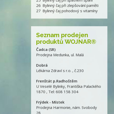
25
Bylinný čaj při špatném spaní
26
Bylinný čaj při zlepšování paměti
27
Bylinný čaj pohodový s vitamíny
Seznam prodejen
produktů WOJNAR®
Čadca (SR)
Prodejna Medunka
,
ul. Malá
Dobrá
Lékárna Zdraví s r.o.
,
č.230
Frenštát p.Radhoštěm
U Veselé Bylinky
,
Františka Palackého
1870 , Tel: 608 158 304
Frýdek - Místek
Prodejna Harmonie
,
nám. Svobody
28