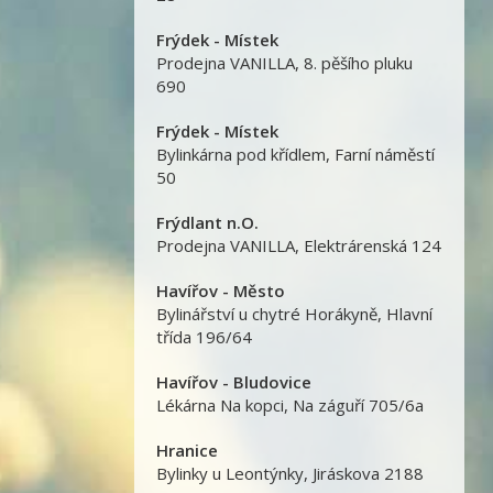
Frýdek - Místek
Prodejna VANILLA
,
8. pěšího pluku
690
Frýdek - Místek
Bylinkárna pod křídlem
,
Farní náměstí
50
Frýdlant n.O.
Prodejna VANILLA
,
Elektrárenská 124
Havířov - Město
Bylinářství u chytré Horákyně
,
Hlavní
třída 196/64
Havířov - Bludovice
Lékárna Na kopci
,
Na záguří 705/6a
Hranice
Bylinky u Leontýnky
,
Jiráskova 2188