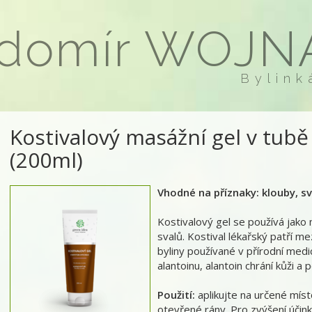
domír WOJN
Bylink
Kostivalový masážní gel v tubě 
(200ml)
Vhodné na příznaky: klouby, sv
Kostivalový gel se používá jako 
svalů. Kostival lékařský patří m
byliny používané v přírodní medi
alantoinu, alantoin chrání kůži 
Použití:
aplikujte na určené místo
otevřené rány. Pro zvýšení účin