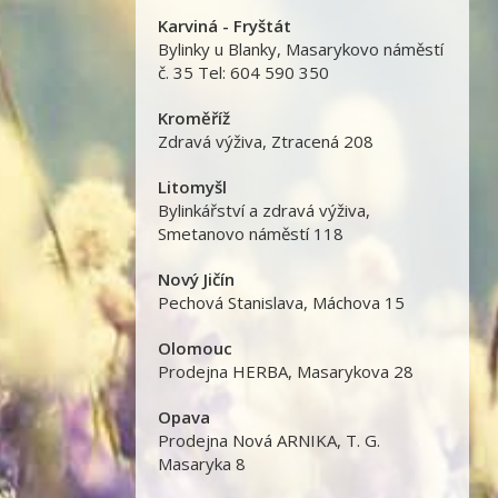
Karviná - Fryštát
Bylinky u Blanky
,
Masarykovo náměstí
č. 35 Tel: 604 590 350
Kroměříž
Zdravá výživa
,
Ztracená 208
Litomyšl
Bylinkářství a zdravá výživa
,
Smetanovo náměstí 118
Nový Jičín
Pechová Stanislava
,
Máchova 15
Olomouc
Prodejna HERBA
,
Masarykova 28
Opava
Prodejna Nová ARNIKA
,
T. G.
Masaryka 8