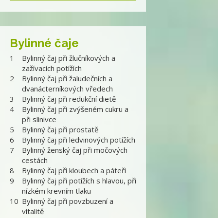
Bylinné čaje
1
Bylinný čaj při žlučníkových a
zažívacích potížích
2
Bylinný čaj při žaludečních a
dvanácterníkových vředech
3
Bylinný čaj při redukční dietě
4
Bylinný čaj při zvýšeném cukru a
při slinivce
5
Bylinný čaj při prostatě
6
Bylinný čaj při ledvinových potížích
7
Bylinný ženský čaj při močových
cestách
8
Bylinný čaj při kloubech a páteři
9
Bylinný čaj při potížích s hlavou, při
nízkém krevním tlaku
10
Bylinný čaj při povzbuzení a
vitalitě