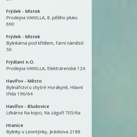
Frýdek - Místek
Prodejna VANILLA
,
8. pěšího pluku
690
Frýdek - Místek
Bylinkárna pod křídlem
,
Farní náměstí
50
Frýdlant n.O.
Prodejna VANILLA
,
Elektrárenská 124
Havířov - Město
Bylinářství u chytré Horákyně
,
Hlavní
třída 196/64
Havířov - Bludovice
Lékárna Na kopci
,
Na záguří 705/6a
Hranice
Bylinky u Leontýnky
,
Jiráskova 2188