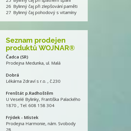
25
Bylinný čaj při špatném spaní
26
Bylinný čaj při zlepšování paměti
27
Bylinný čaj pohodový s vitamíny
Seznam prodejen
produktů WOJNAR®
Čadca (SR)
Prodejna Medunka
,
ul. Malá
Dobrá
Lékárna Zdraví s r.o.
,
č.230
Frenštát p.Radhoštěm
U Veselé Bylinky
,
Františka Palackého
1870 , Tel: 608 158 304
Frýdek - Místek
Prodejna Harmonie
,
nám. Svobody
28