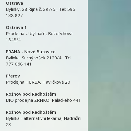
Ostrava
Bylinky
,
28 Října č. 297/5 , Tel: 596
138 827
Ostrava 1
Prodejna U bylináře
,
Bozděchova
1848/4
PRAHA - Nové Butovice
Bylinka
,
Suchý vršek 2120/4 , Tel :
777 068 141
Přerov
Prodejna HERBA
,
Havličková 20
Rožnov pod Radhoštěm
BIO prodejna ZRNKO
,
Palackého 441
Rožnov pod Radhoštěm
Bylinka - alternativní lékárna
,
Nádražní
23