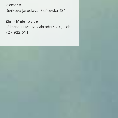
Vizovice
Divílková Jaroslava
,
Slušovská 431
Zlín - Malenovice
Lékárna LEMON
,
Zahradní 973 , Tel:
727 922 611