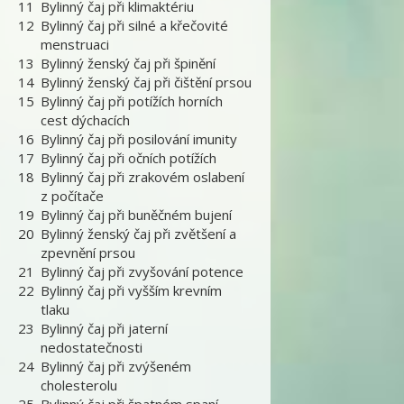
11
Bylinný čaj při klimaktériu
12
Bylinný čaj při silné a křečovité
menstruaci
13
Bylinný ženský čaj při špinění
14
Bylinný ženský čaj při čištění prsou
15
Bylinný čaj při potížích horních
cest dýchacích
16
Bylinný čaj při posilování imunity
17
Bylinný čaj při očních potížích
18
Bylinný čaj při zrakovém oslabení
z počítače
19
Bylinný čaj při buněčném bujení
20
Bylinný ženský čaj při zvětšení a
zpevnění prsou
21
Bylinný čaj při zvyšování potence
22
Bylinný čaj při vyšším krevním
tlaku
23
Bylinný čaj při jaterní
nedostatečnosti
24
Bylinný čaj při zvýšeném
cholesterolu