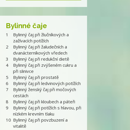
Bylinné čaje
1
Bylinný čaj při žlučníkových a
zažívacích potížích
2
Bylinný čaj při žaludečních a
dvanácterníkových vředech
3
Bylinný čaj při redukční dietě
4
Bylinný čaj při zvýšeném cukru a
při slinivce
5
Bylinný čaj při prostatě
6
Bylinný čaj při ledvinových potížích
7
Bylinný ženský čaj při močových
cestách
8
Bylinný čaj při kloubech a páteři
9
Bylinný čaj při potížích s hlavou, při
nízkém krevním tlaku
10
Bylinný čaj při povzbuzení a
vitalitě