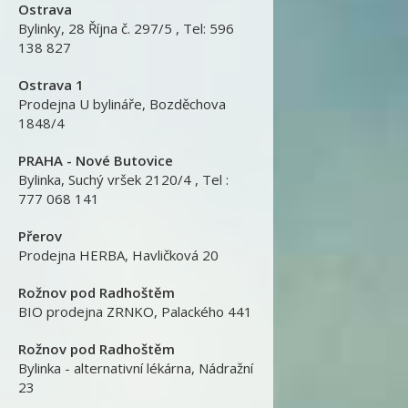
Ostrava
Bylinky
,
28 Října č. 297/5 , Tel: 596
138 827
Ostrava 1
Prodejna U bylináře
,
Bozděchova
1848/4
PRAHA - Nové Butovice
Bylinka
,
Suchý vršek 2120/4 , Tel :
777 068 141
Přerov
Prodejna HERBA
,
Havličková 20
Rožnov pod Radhoštěm
BIO prodejna ZRNKO
,
Palackého 441
Rožnov pod Radhoštěm
Bylinka - alternativní lékárna
,
Nádražní
23