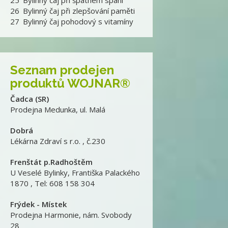
25
Bylinný čaj při špatném spaní
26
Bylinný čaj při zlepšování paměti
27
Bylinný čaj pohodový s vitamíny
Seznam prodejen
produktů WOJNAR®
Čadca (SR)
Prodejna Medunka
,
ul. Malá
Dobrá
Lékárna Zdraví s r.o.
,
č.230
Frenštát p.Radhoštěm
U Veselé Bylinky
,
Františka Palackého
1870 , Tel: 608 158 304
Frýdek - Místek
Prodejna Harmonie
,
nám. Svobody
28